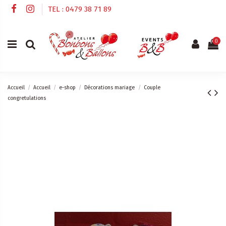
TEL : 0479 38 71 89
0
Accueil
Accueil
e-shop
Décorations mariage
Couple
congretulations